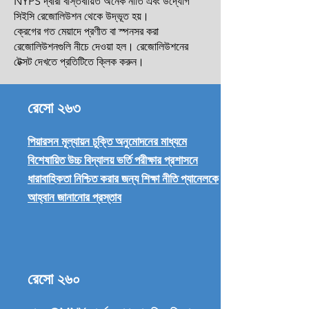
NYPS দ্বারা বাস্তবায়িত অনেক নীতি এবং উদ্যোগ
সিইসি রেজোলিউশন থেকে উদ্ভূত হয়।
ক্রেগের গত মেয়াদে প্রণীত বা স্পনসর করা
রেজোলিউশনগুলি নীচে দেওয়া হল। রেজোলিউশনের
টেক্সট দেখতে প্রতিটিতে ক্লিক করুন।
রেসো ২৬৩
পিয়ারসন মূল্যায়ন চুক্তি অনুমোদনের মাধ্যমে
বিশেষায়িত উচ্চ বিদ্যালয় ভর্তি পরীক্ষার প্রশাসনে
ধারাবাহিকতা নিশ্চিত করার জন্য শিক্ষা নীতি প্যানেলকে
আহ্বান জানানোর প্রস্তাব
রেসো ২৬০